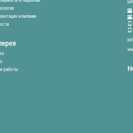
тификаты и лицензии
це
нология
зентация компании
ости
in
лерея
ww
ео
о
Н
и работы