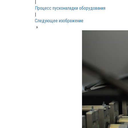
|
Процесс пусконаладки оборудования
|
Следующее изображение
»