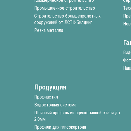
Коммерческое строительство
Сер
Промышленное строительство
Тех
Строительство большепролетных
Пре
сооружений от ЛСТК-Билдинг
Нов
Резка металла
Га
Вид
Фот
Наш
Продукция
Профнастил
Водосточная система
Шляпный профиль из оцинкованной стали до
2,0мм
Профили для гипсокартона