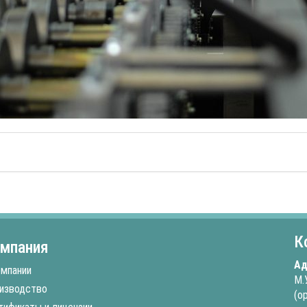
К
мпания
Ад
омпании
М.
изводство
(о